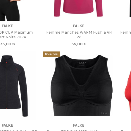
ble avec d'autres options
FALKE
FALKE
OP CUP Maximum
Femme Manches WARM Fushia AH
Femm
rt Noire 2024
22
75,00 €
55,00 €
Nouveau
Produit disponible avec d'autres options
FALKE
FALKE