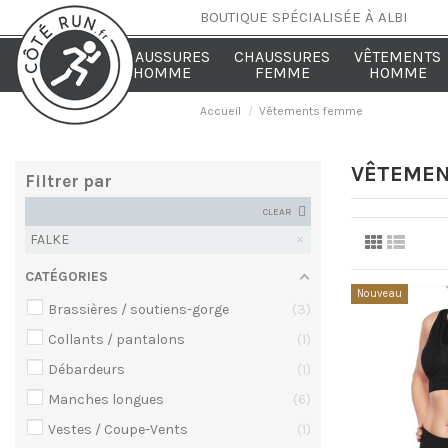
BOUTIQUE SPÉCIALISÉE À ALBI
CHAUSSURES
CHAUSSURES
VÊTEMENTS
HOMME
FEMME
HOMME
Accueil
Vêtements femme
VÊTEME
Filtrer par
CLEAR
FALKE
CATÉGORIES
Nouveau
Brassières / soutiens-gorge
3
Collants / pantalons
1
Débardeurs
1
Manches longues
6
Vestes / Coupe-Vents
1