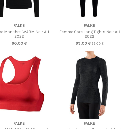
FALKE
FALKE
e Manches WARM Noir AH
Femme Core Long Tights Noir AH
2022
2022
60,00 €
69,00 €
99,00 €
FALKE
FALKE