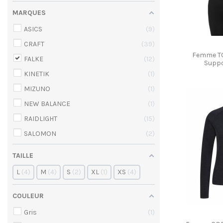
MARQUES
Produit disponi
ASICS
9
CRAFT
39
Femme T
FALKE
12
Suppo
KINETIK
1
MIZUNO
1
NEW BALANCE
1
RAIDLIGHT
15
SALOMON
2
TAILLE
L
4
M
4
S
2
XL
1
XS
4
COULEUR
Gris
1