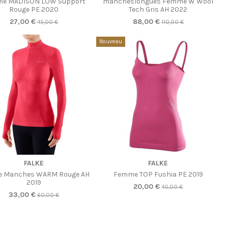
e MADISON LOW Support
mancheslongues Femme W Wool
Rouge PE 2020
Tech Gris AH 2022
27,00 €
88,00 €
45,00 €
110,00 €
Nouveau
Produit disponible avec d'autres option
FALKE
FALKE
 Manches WARM Rouge AH
Femme TOP Fushia PE 2019
2019
20,00 €
40,00 €
33,00 €
60,00 €