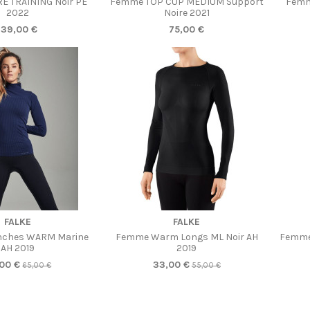
 TRAINING Noir PE
Femme TOP CUP MEDIUM Support
Femm
2022
Noire 2021
139,00 €
75,00 €
FALKE
FALKE
ches WARM Marine
Femme Warm Longs ML Noir AH
Femme
AH 2019
2019
00 €
33,00 €
65,00 €
55,00 €