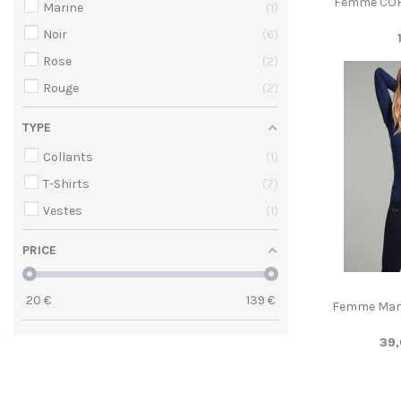
Femme CORE
Marine
1
Noir
6
Rose
2
Rouge
2
TYPE
Collants
1
T-Shirts
7
Vestes
1
PRICE
20
€
139
€
Femme Man
39,