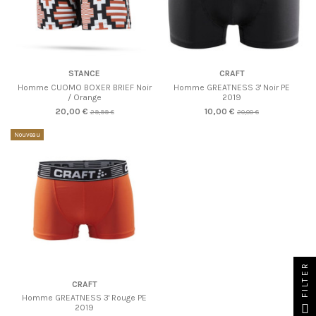
STANCE
CRAFT
Homme CUOMO BOXER BRIEF Noir
Homme GREATNESS 3' Noir PE
/ Orange
2019
20,00 €
10,00 €
29,99 €
20,00 €
Nouveau
Produit disponible avec d'autres options
FILTER
CRAFT
Homme GREATNESS 3' Rouge PE
2019